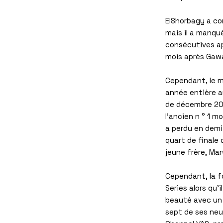
ElShorbagy a co
mais il a manqué
consécutives ap
mois après Gawa
Cependant, le m
année entière a
de décembre 201
l'ancien n ° 1 m
a perdu en demi-
quart de finale
jeune frère, Ma
Cependant, la fo
Series alors qu'
beauté avec un t
sept de ses neu