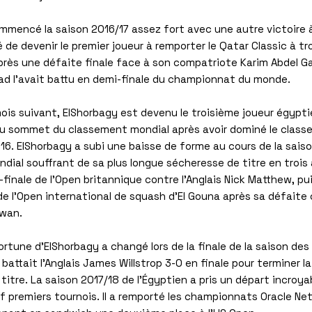
mmencé la saison 2016/17 assez fort avec une autre victoire à
 de devenir le premier joueur à remporter le Qatar Classic à tro
rès une défaite finale face à son compatriote Karim Abdel G
d l'avait battu en demi-finale du championnat du monde.
ois suivant, ElShorbagy est devenu le troisième joueur égypti
u sommet du classement mondial après avoir dominé le class
6. ElShorbagy a subi une baisse de forme au cours de la saiso
ondial souffrant de sa plus longue sécheresse de titre en trois
finale de l'Open britannique contre l'Anglais Nick Matthew, pui
 de l'Open international de squash d'El Gouna après sa défaite
rwan.
rtune d'ElShorbagy a changé lors de la finale de la saison des
il battait l'Anglais James Willstrop 3-0 en finale pour terminer l
itre. La saison 2017/18 de l'Égyptien a pris un départ incroy
f premiers tournois. Il a remporté les championnats Oracle Ne