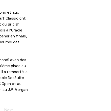
Kong et aux
rf Classic ont
 du British
is à l'Oracle
ösner en finale,
Tournoi des
rebondi avec des
uxième place au
l a remporté la
racle NetSuite
US Open et au
n au J.P. Morgan
Next