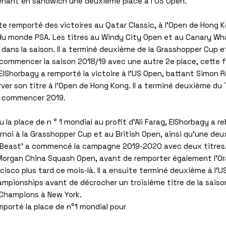
enant en sandwich une deuxième place à l'US Open.
te remporté des victoires au Qatar Classic, à l'Open de Hong 
 monde PSA. Les titres au Windy City Open et au Canary Wha
dans la saison. Il a terminé deuxième de la Grasshopper Cup et
commencer la saison 2018/19 avec une autre 2e place, cette fo
lShorbagy a remporté la victoire à l'US Open, battant Simon R
ver son titre à l'Open de Hong Kong. Il a terminé deuxième du 
 commencer 2019.
u la place de n ° 1 mondial au profit d'Ali Farag, ElShorbagy a 
urnoi à la Grasshopper Cup et au British Open, ainsi qu'une de
Beast’ a commencé la campagne 2019-2020 avec deux titres. I
. Morgan China Squash Open, avant de remporter également l'O
isco plus tard ce mois-là. Il a ensuite terminé deuxième à l'
mpionships avant de décrocher un troisième titre de la saiso
Champions à New York.
mporté la place de n°1 mondial pour