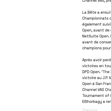
Channel VAS, pr
La Bête a ensui
Championnats du
également suivi 
Open, avant de 
NetSuite Open. E
avant de conser
champions pour
Après avoir perd
victoires en to
DPD Open. ‘The 
victoire au J.P
Open à San Franc
Channel VAS Cha
Tournament of 
ElShorbagy a re
Previous