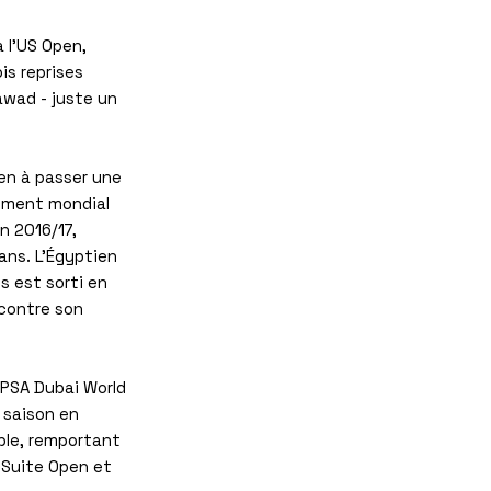
 l'US Open,
is reprises
awad - juste un
en à passer une
ement mondial
n 2016/17,
 ans. L'Égyptien
s est sorti en
 contre son
 PSA Dubai World
a saison en
able, remportant
tSuite Open et