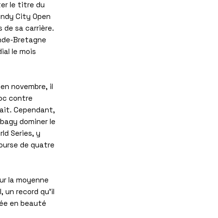
r le titre du
indy City Open
s de sa carrière.
rande-Bretagne
al le mois
en novembre, il
oc contre
vait. Cependant,
bagy dominer le
ld Series, y
course de quatre
our la moyenne
 un record qu'il
vée en beauté