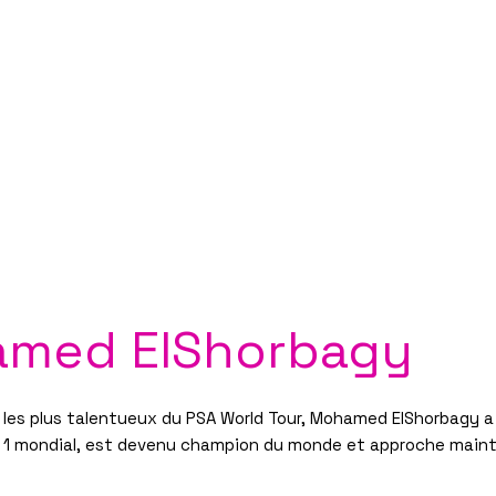
Découvrez nos planches coloriage des 16 qualifié
SQUASH
PARTENAIRES 2026
INFORMATIONS
BILLETTERIE
CONTACT/ACCREDITATIO
med ElShorbagy
s les plus talentueux du PSA World Tour, Mohamed ElShorbagy a
 1 mondial, est devenu champion du monde et approche maint