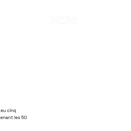
s
N
EDITION 2024 PARIS SQUASH
 eu cinq
enant les 50