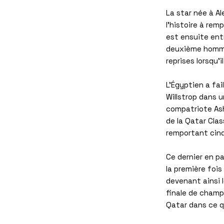
La star née à Al
l'histoire à rem
est ensuite ent
deuxième homme
reprises lorsqu'
L'Égyptien a fa
Willstrop dans 
compatriote Asho
de la Qatar Cla
remportant cinq
Ce dernier en pa
la première fois
devenant ainsi l
finale de champ
Qatar dans ce q