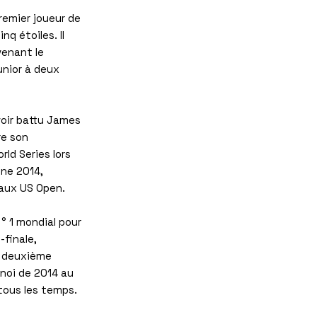
remier joueur de
nq étoiles. Il
venant le
nior à deux
voir battu James
re son
rld Series lors
gne 2014,
 aux US Open.
 ° 1 mondial pour
-finale,
ne deuxième
noi de 2014 au
tous les temps.