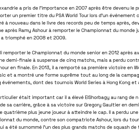
exandrie a pris de l'importance en 2007 après être devenu le p
porter un premier titre du PSA World Tour lors d'un événement ci
ré à nouveau dans le livre des records peu de temps après, de
 après Ramy Ashour à remporter le Championnat du monde ju
il a triomphé en 2008 et 2009.
illi remporter le Championnat du monde senior en 2012 après a
une demi-finale à suspense de cinq matchs, mais a perdu cont
ur en finale. En 2013, il a remporté sa première victoire en Wo
ssic et a montré une forme suprême tout au long de la campa
 événements, dont des tournois World Series à Hong Kong et
rticulier était important car il a élevé ElShorbagy au rang de n
 de sa carrière, grâce à sa victoire sur Gregory Gaultier en demi
e quatrième plus jeune joueur à atteindre le cap. Il a perdu u
ionnat du monde, contre son compatriote Ashour, lors du tour
ui a été surnommé l'un des plus grands matchs de squash de 