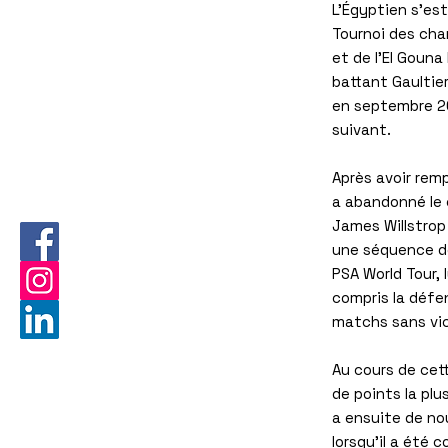
L'Égyptien s'es
Tournoi des cha
et de l'El Gouna 
battant Gaultier
en septembre 20
suivant.
Après avoir rem
a abandonné le 
James Willstrop
une séquence de
PSA World Tour, 
compris la défe
matchs sans vic
Au cours de cet
de points la plu
a ensuite de no
lorsqu'il a été 