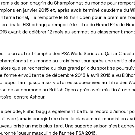
t remis de son chagrin du Championnat du monde pour remporte
mpions en janvier 2015 et, après avoir terminé deuxième du W
International, il a remporté le British Open pour la première foi
 en finale. ElShorbagy a remporté le titre du Grand Prix de G
15 avant de célébrer 12 mois au sommet du classement mondi
porté un autre triomphe des PSA World Series au Qatar Classic 
championnat du monde au troisième tour après une sortie ch
 alors que sa recherche du plus grand prix du sport se poursui
 forme envoûtante de décembre 2015 à avril 2016 a vu ElShor
lui apportant jusqu'à six victoires successives au titre des Wor
nse de sa couronne au British Open après avoir mis fin à une 
toire. contre Ashour.
te période, ElShorbagy a également battu le record d'Ashour p
s élevée jamais enregistrée dans le classement mondial en avril,
uveau brisé un mois plus tard. Une superbe saison s'est ache
couronné joueur masculin de l'année PSA 2016.