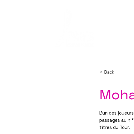
ACCUEIL
LE 
< Back
Moha
L'un des joueur
passages au n °
titres du Tour.