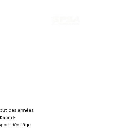
s
N
EDITION 2024 PARIS SQUASH
ébut des années
Karim El
port dès l'âge