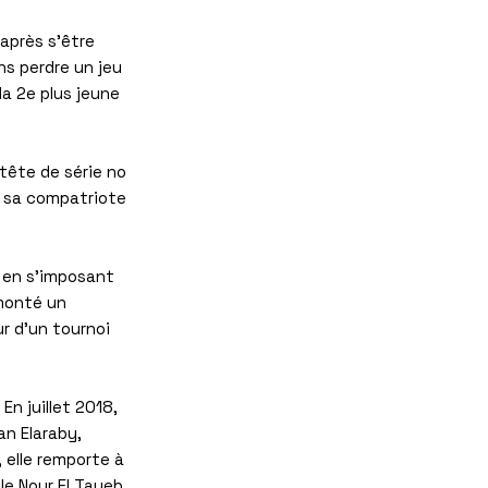
 après s'être
ns perdre un jeu
la 2e plus jeune
 tête de série no
à sa compatriote
8 en s'imposant
emonté un
r d'un tournoi
En juillet 2018,
an Elaraby,
 elle remporte à
le Nour El Tayeb