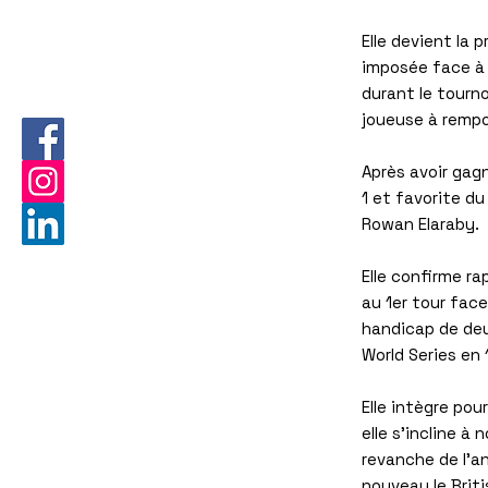
Elle devient la 
imposée face à 
durant le tourno
joueuse à rempo
Après avoir gagn
1 et favorite d
Rowan Elaraby.
Elle confirme r
au 1er tour fac
handicap de deux
World Series en 
Elle intègre pou
elle s'incline 
revanche de l'an
nouveau le Briti