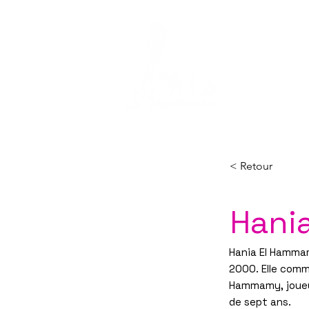
ACCUEIL
LE 
< Retour
Hani
Hania El Hammam
2000. Elle comm
Hammamy, joueur
de sept ans.