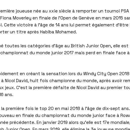
première joueuse née au xxie siècle à remporter un tournoi PSA
Fiona Moverley en finale de l'Open de Genève en mars 2015 sa
i. Cette victoire à l'âge de 14 ans lui permet également d'être 
rter un titre après Habiba Mohamed.
é toutes les catégories d'âge au British Junior Open, elle est
u championnat du monde junior 2017 mais perd en finale face 
apidement en créant la sensation lors du Windy City Open 201
e à Nicol David, huit fois championne du monde, après avoir r
 jeux. C'est la première défaite de Nicol David au premier tou
16 ans.
r la première fois le top 20 en mai 2018 à l'âge de dix-sept ans. 
à nouveau en finale du championnat du monde junior face à Row
née précédente. En janvier 2019 alors qu'elle est 17e mondiale,
sh Junior Open. En mars 2019, elle élimine la 3e joueuse mondia