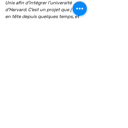
Unis afin d'intégrer l'université 
d'Harvard. C'est un projet que j'avais 
en tête depuis quelques temps, et 
j'ai beaucoup travaillé au lycée pour 
que ça puisse se concrétiser. Un peu 
comme Kara, je verrai si c'est 
possible de faire des tournois PSA. 
Effectivement, les points marqués à 
Paris fin août vont me faire gagner 
de nombreuses places au 
classement, mais comme je disais 
auparavant je ne voulais surtout pas 
penser à tout ça pendant le tournoi 
wildcard.
 » 