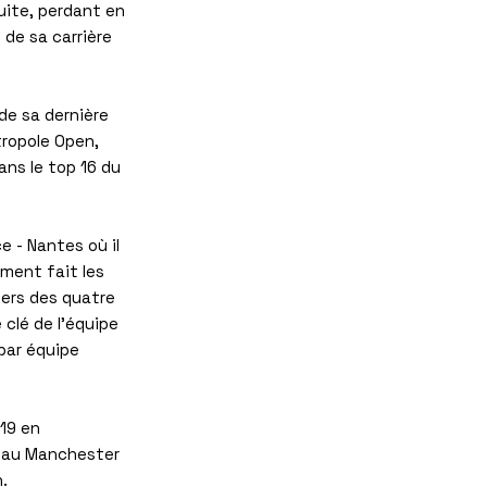
uite, perdant en
 de sa carrière
de sa dernière
tropole Open,
ans le top 16 du
e - Nantes où il
lement fait les
niers des quatre
clé de l'équipe
par équipe
-19 en
it au Manchester
.