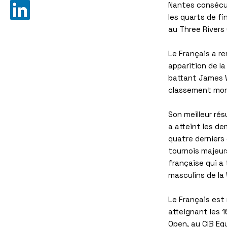
Nantes consécut
les quarts de fi
au Three Rivers 
Le Français a r
apparition de la
battant James Wi
classement mondi
Son meilleur ré
a atteint les dem
quatre derniers 
tournois majeur
française qui a
masculins de la
Le Français est 
atteignant les 1
Open, au CIB Eg