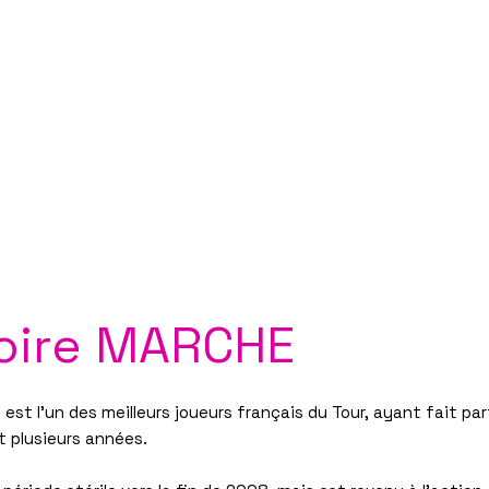
Découvrez nos planches coloriage des 16 qualifié
SPONSORS
PARTNERSHIPS
INFORMATION
TICKETS
CONTACT/ACCREDITAT
oire MARCHE
est l'un des meilleurs joueurs français du Tour, ayant fait par
 plusieurs années.