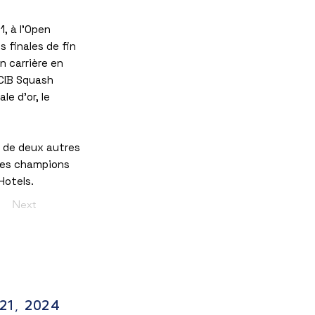
, à l'Open
 finales de fin
n carrière en
 CIB Squash
e d'or, le
rs de deux autres
 des champions
Hotels.
Next
© 2023 by PSP. Legal
Notice
21, 2024