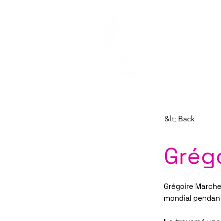
HOME
SQUASH
&lt; Back
Grég
Grégoire Marche 
mondial pendant