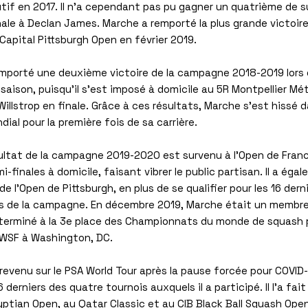
if en 2017. Il n'a cependant pas pu gagner un quatrième de s
nale à Declan James. Marche a remporté la plus grande victoire
Capital Pittsburgh Open en février 2019.
emporté une deuxième victoire de la campagne 2018-2019 lors 
 saison, puisqu'il s'est imposé à domicile au 5R Montpellier Mé
llstrop en finale. Grâce à ces résultats, Marche s'est hissé d
al pour la première fois de sa carrière.
sultat de la campagne 2019-2020 est survenu à l'Open de Franc
i-finales à domicile, faisant vibrer le public partisan. Il a éga
de l'Open de Pittsburgh, en plus de se qualifier pour les 16 der
s de la campagne. En décembre 2019, Marche était un membre 
 terminé à la 3e place des Championnats du monde de squash 
 WSF à Washington, DC.
revenu sur le PSA World Tour après la pause forcée pour COVID
6 derniers des quatre tournois auxquels il a participé. Il l'a fa
yptian Open, au Qatar Classic et au CIB Black Ball Squash Open