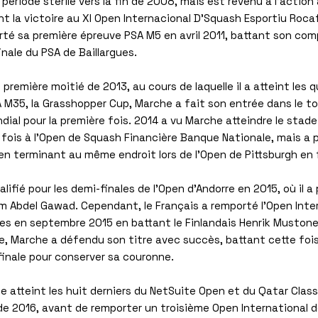
e période stérile vers la fin de 2008, mais est revenu à l'actio
 la victoire au XI Open Internacional D'Squash Esportiu Rocaf
té sa première épreuve PSA M5 en avril 2011, battant son co
nale du PSA de Baillargues.
 première moitié de 2013, au cours de laquelle il a atteint les q
A M35, la Grasshopper Cup, Marche a fait son entrée dans le t
ial pour la première fois. 2014 a vu Marche atteindre le stad
 fois à l'Open de Squash Financière Banque Nationale, mais a p
en terminant au même endroit lors de l'Open de Pittsburgh en f
lifié pour les demi-finales de l'Open d'Andorre en 2015, où il a
im Abdel Gawad. Cependant, le Français a remporté l'Open Inte
s en septembre 2015 en battant le Finlandais Henrik Mustonen
, Marche a défendu son titre avec succès, battant cette fois 
finale pour conserver sa couronne.
e atteint les huit derniers du NetSuite Open et du Qatar Class
 de 2016, avant de remporter un troisième Open International 