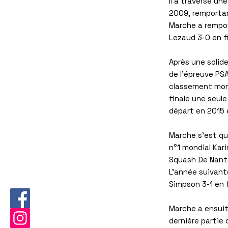
Il a traversé un
2009, remportant
Marche a rempor
Lezaud 3-0 en fi
Après une solide
de l'épreuve PS
classement mond
finale une seule
départ en 2015 
Marche s'est qua
n°1 mondial Kar
Squash De Nante
L'année suivante
Simpson 3-1 en 
Marche a ensuit
dernière partie