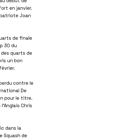
n au début de
ort en janvier.
mpatriote Joan
uarts de finale
op 30 du
e des quarts de
ris un bon
évrier.
 perdu contre le
rnational De
 pour le titre.
l'Anglais Chris
ic dans la
de Squash de